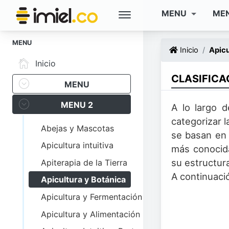
MENU
ME
MENU
Inicio
Apicu
Inicio
CLASIFICA
MENU
MENU 2
A lo largo d
categorizar 
Abejas y Mascotas
se basan en 
Apicultura intuitiva
más conocida
su estructura
Apiterapia de la Tierra
A continuaci
Apicultura y Botánica
Apicultura y Fermentación
Apicultura y Alimentación Intuitiva