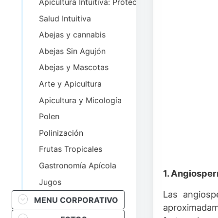
Apicultura Intuitiva: Protección de las abejas
Salud Intuitiva
Abejas y cannabis
Abejas Sin Agujón
Abejas y Mascotas
Arte y Apicultura
Apicultura y Micología
Polen
Polinización
Frutas Tropicales
Gastronomía Apícola
1. Angiospe
Jugos
Las angiosp
MENU CORPORATIVO
aproximadam