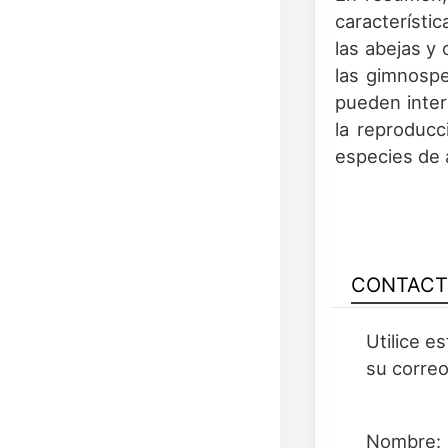
característi
las abejas y 
las gimnospe
pueden inter
la reproducc
especies de 
CONTAC
Utilice e
su correo
Nombre: