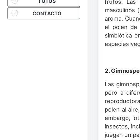
FOTOS
frutos. Las
masculinos (
CONTACTO
aroma. Cuando
el polen de 
simbiótica e
especies veg
2. Gimnospe
Las gimnosp
pero a difer
reproductora
polen al aire
embargo, ot
insectos, in
juegan un pa