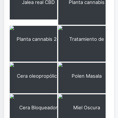
Planta cannabis hongos Antes de aplicar propóleos
C92
Jalea real CBD
C94
Tratamiento de propóleos de selva para cultivo cannabis
Planta cannabis 24 horas después aplicar propóleos
C95
C96
Cera oleopropólica
C97
C98
Polen Masala
C100
Miel Oscura
Cera Bloqueador Solar
C99