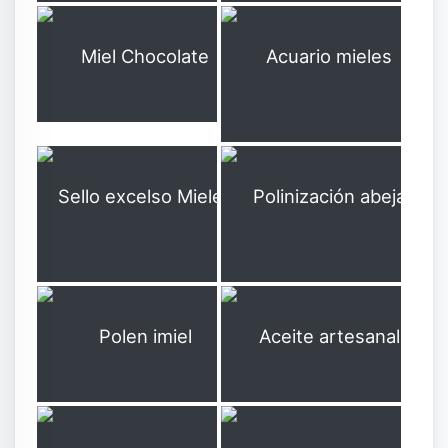
Acuario mieles excelsas Dra. K.Calongge
Miel Chocolate
C86
C87
Sello excelso Mieles únicas Dra. K.Calongge
Polinización abeja Trigona
C88
C89
Aceite artesanal
C90
C91
Polen imiel