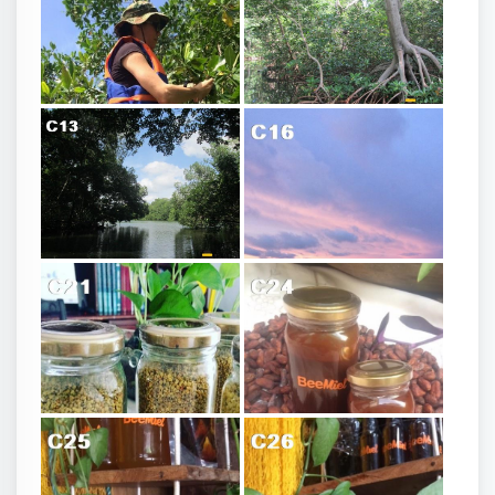
Inspección de campo - Bosque manglar - Dra. Calongge
Bosque manglar
C8
C9
Reserva Manglar
C10
C13
Atardecer
Miel chocolate
C17
C20
Polen
Probiótico miel selva
C21
C22
Cera