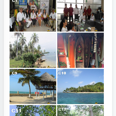
Conversatorio Protección Animal Doctora Calongge
Conversatorio ley Protección Animal
C1
C2
Zona de Manglar - Bello - Córdoba - Colombia
Show room mieles
C4
C5
Paisaje marino - Córdoba - Colombia
Playas blanca coralina - Colombia
C6
C7