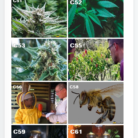
Cannabis miel de selva
C44
C45
Flor cannabis
Observación de campo cannabis
Cannabis Medicinal
C46
C48
C49
C51
abeja melifera
Niño apicultor