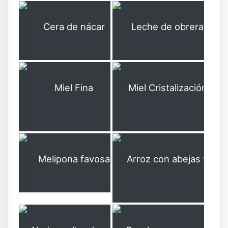
Leche de obrera
C74
Cera de nácar
C75
Miel Fina Cristalización
Miel Cristalización Fina
C76
C77
Melipona favosa
C78
Arroz con abejas y ajos
C79