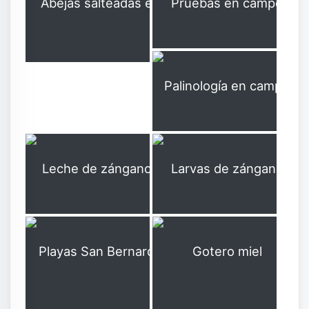
Abejas salteadas en aceite de coco
Pruebas en campo
C80
C79
Palinología en campo
C81
Leche de zánganos
Larvas de zángano
C82
C83
Playas San Bernardo del Viento
Gotero miel meliponas
C84
C85