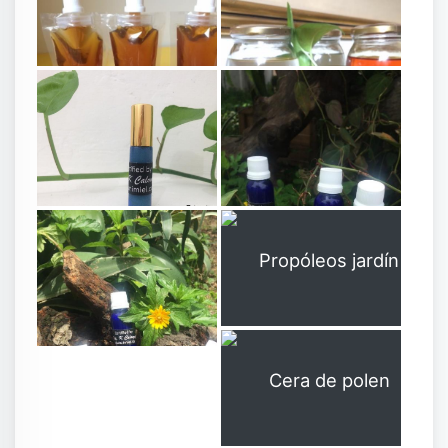
Extracto de propóleos
C68
C69
Jalea Real
Propóleos jardín
C71
Solución de propóleos
C70
C73
Cera de polen