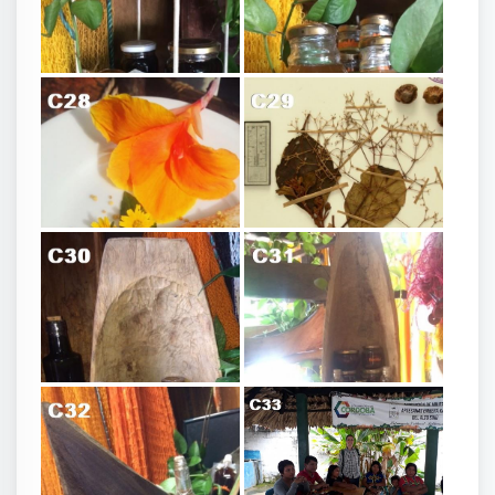
Colección flora apícola UN Dra. Karina Calonge
C24
C25
Tortilla polen
Miel exhibidor punto venta
Miel exhibidor canoa
C26
C27
Miel exhibidor canoas
Indígenas Emberas
C28
C29