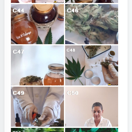
Abejas tricomas cannabis
Miel cannabis CBD
C37
C39
Miel cannabis CBD/THC
C40
C41
Flor cannabis
Cannabis control de calidad
Control de calidad cannabis
C42
C43