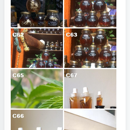
Miel de alta calidad
Bombonas diseño
C52
C53
Miel seleccionada
C54
Miel alta gama
C55
Miel de abejas - empaque personal
Apis en cannabis
C57
C58
Miel de abeja - Sachet
Aceites Energizados
C59
C68