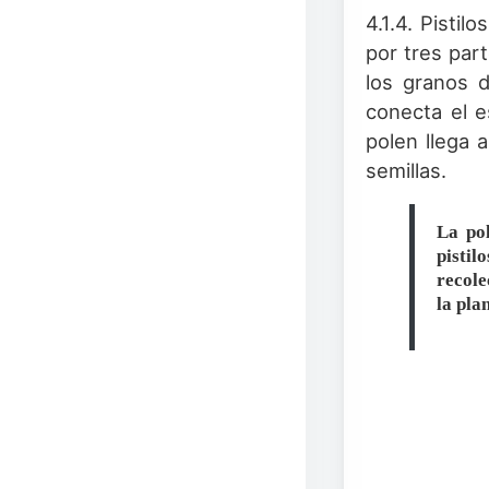
4.1.4. Pisti
por tres part
los granos d
conecta el e
polen llega a
semillas.
La pol
pistil
recole
la pla