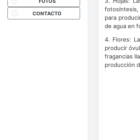
3. Hojas: La
FOTOS
fotosíntesis,
CONTACTO
para produci
de agua en f
4. Flores: L
producir óvul
fragancias ll
producción de