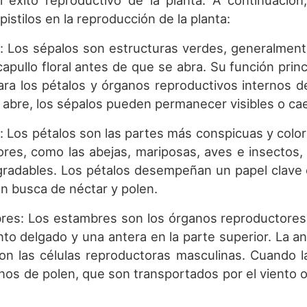
l éxito reproductivo de la planta. A continuación
istilos en la reproducción de la planta:
os: Los sépalos son estructuras verdes, generalme
capullo floral antes de que se abra. Su función prin
ara los pétalos y órganos reproductivos internos de
e abre, los sépalos pueden permanecer visibles o cae
s: Los pétalos son las partes más conspicuas y colorid
dores, como las abejas, mariposas, aves e insectos
gradables. Los pétalos desempeñan un papel clave en 
 en busca de néctar y polen.
bres: Los estambres son los órganos reproductores
nto delgado y una antera en la parte superior. La a
n las células reproductoras masculinas. Cuando la f
anos de polen, que son transportados por el viento o 