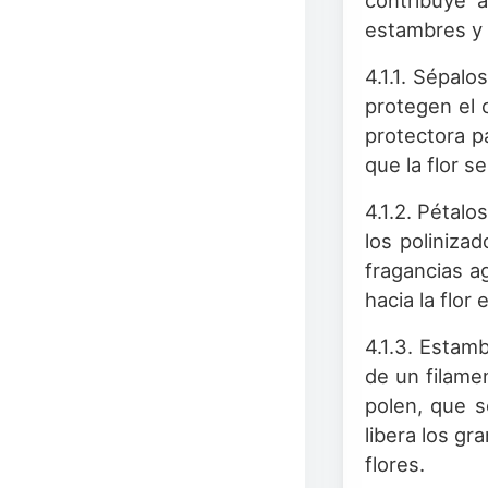
contribuye a
estambres y p
4.1.1. Sépal
protegen el 
protectora p
que la flor s
4.1.2. Pétalo
los poliniza
fragancias a
hacia la flor
4.1.3. Estam
de un filame
polen, que so
libera los gr
flores.