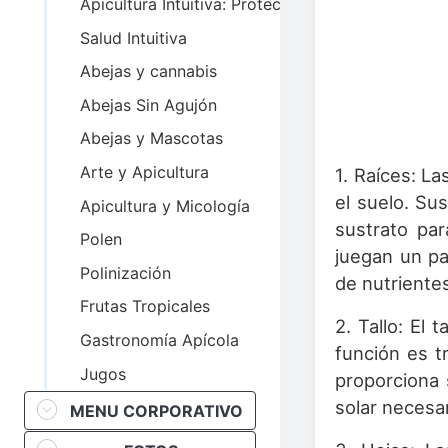
Apicultura Intuitiva: Protección de las abejas
Salud Intuitiva
Abejas y cannabis
Abejas Sin Agujón
Abejas y Mascotas
Arte y Apicultura
1. Raíces: L
el suelo. Sus
Apicultura y Micología
sustrato par
Polen
juegan un pa
Polinización
de nutrientes
Frutas Tropicales
2. Tallo: El 
Gastronomía Apícola
función es t
Jugos
proporciona 
solar necesar
MENU CORPORATIVO