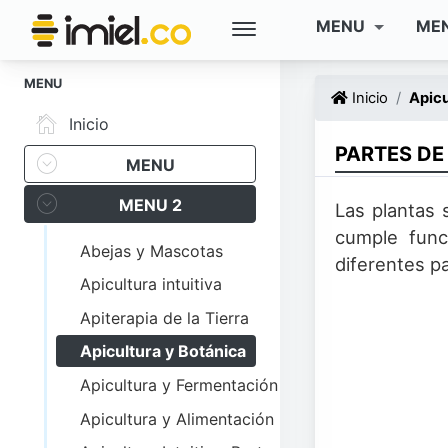
MENU
ME
MENU
Inicio
Apicu
Inicio
PARTES DE
MENU
MENU 2
Las plantas 
cumple funci
Abejas y Mascotas
diferentes pa
Apicultura intuitiva
Apiterapia de la Tierra
Apicultura y Botánica
Apicultura y Fermentación
Apicultura y Alimentación Intuitiva