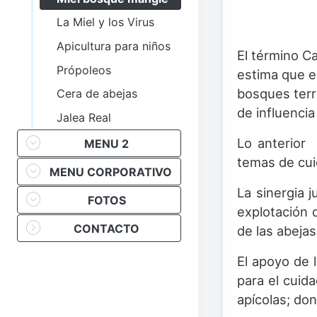
La Miel y los Virus
Apicultura para niños
El término C
Própoleos
estima que e
bosques terr
Cera de abejas
de influenci
Jalea Real
Lo anterior 
MENU 2
temas de cui
MENU CORPORATIVO
La sinergia j
FOTOS
explotación 
CONTACTO
de las abeja
El apoyo de 
para el cuid
apícolas; don