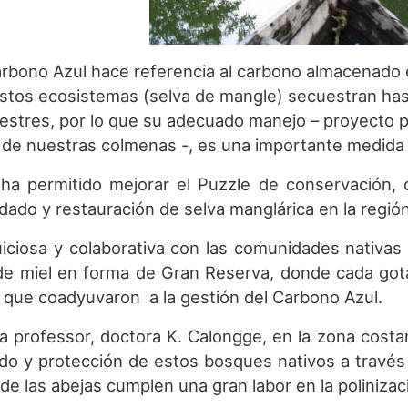
arbono Azul hace referencia al carbono almacenado 
stos ecosistemas (selva de mangle) secuestran has
estres, por lo que su adecuado manejo – proyecto pa
a de nuestras colmenas -, es una importante medida d
ha permitido mejorar el Puzzle de conservación, c
dado y restauración de selva manglárica en la regi
uiciosa y colaborativa con las comunidades nativas 
de miel en forma de Gran Reserva, donde cada gota 
s que coadyuvaron a la gestión del Carbono Azul.
la professor, doctora K. Calongge, en la zona costa
ado y protección de estos bosques nativos a travé
de las abejas cumplen una gran labor en la polinizac