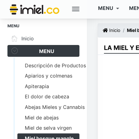
MENU
ME
MENU
Inicio
Miel
Inicio
LA MIEL Y
MENU
Descripción de Productos
Apiarios y colmenas
Apiterapia
El dolor de cabeza
Abejas Mieles y Cannabis
Miel de abejas
Miel de selva virgen
Miel bosque mangle